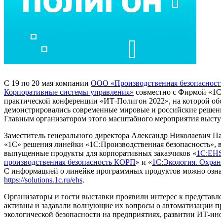
С 19 по 20 мая компании
ООО «Производственная безопасность
Корпоративные системы управления»
совместно с Фирмой «1С
практической конференции «ИТ-Полигон 2022», на которой об
демонстрировались современные мировые и российские решени
Главным организатором этого масштабного мероприятия выст
Заместитель генерального директора Александр Николаевич Па
«1С» решения линейки «1С:Производственная безопасность», в
выпущенные продукты для корпоративных заказчиков «
1С:EHS
производственная безопасность КОРП
» и «
1С:Экология. Охра
С информацией о линейке программных продуктов можно ознак
https://solutions.1c.ru/ehs
.
Организаторы и гости выставки проявили интерес к представ
активны и задавали волнующие их вопросы о автоматизации п
экологической безопасности на предприятиях, развитии ИТ-ин