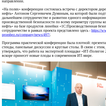
направлении.
«На полях» конференции состоялась встреча с директором д
нефть» Антоном Сергеевичем Думиным, на которой были подт
дальнейшем сотрудничестве и развитии единого информационн
производственной безопасности по всему периметру группы 
нефть» на базе продуктов линейки «1С:Производственная безо
сотрудничестве в рамках проекта представлено здесь -
https://w
prombez.ru/company/news/497/
.
Программа практической конференции была плотной: презент
стенды, панельные дискуссии и круглые столы. В связи с этим
утверждать, что работа на экспертной площадке «ИТ-Полигон
вскоре принесет новые плоды в современном ИТ-мире.