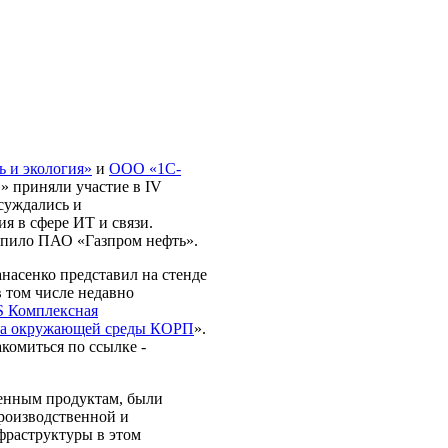
 и экология»
и
ООО «1С-
» приняли участие в IV
суждались и
я в сфере ИТ и связи.
упило ПАО «Газпром нефть».
насенко представил на стенде
 том числе недавно
 Комплексная
на окружающей среды КОРП
».
омиться по ссылке -
ленным продуктам, были
роизводственной и
фраструктуры в этом