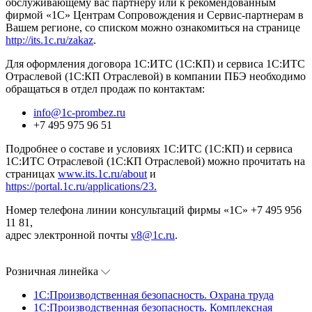
обслуживающему вас партнеру или к рекомендованным
фирмой «1С» Центрам Сопровождения и Сервис-партнерам в
Вашем регионе, со списком можно ознакомиться на странице
http://its.1c.ru/zakaz
.
Для оформления договора 1С:ИТС (1С:КП) и сервиса 1С:ИТС
Отраслевой (1С:КП Отраслевой) в компании ПБЭ необходимо
обращаться в отдел продаж по контактам:
info@1c-prombez.ru
+7 495 975 96 51
Подробнее о составе и условиях 1С:ИТС (1С:КП) и сервиса
1С:ИТС Отраслевой (1С:КП Отраслевой) можно прочитать на
страницах
www.its.1c.ru/about
и
https://portal.1c.ru/applications/23.
Номер телефона линии консультаций фирмы «1С» +7 495 956
11 81,
адрес электронной почты
v8@1c.ru
.
Розничная линейка
1C:Производственная безопасность. Охрана труда
1C:Производственная безопасность. Комплексная