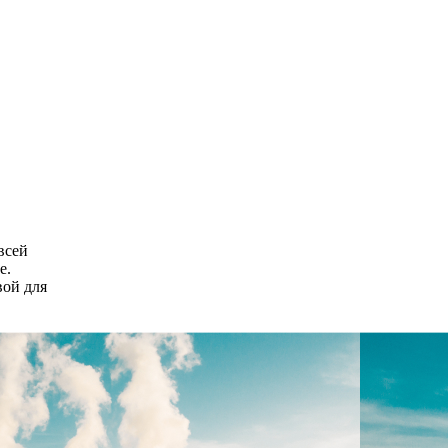
всей
е.
вой для