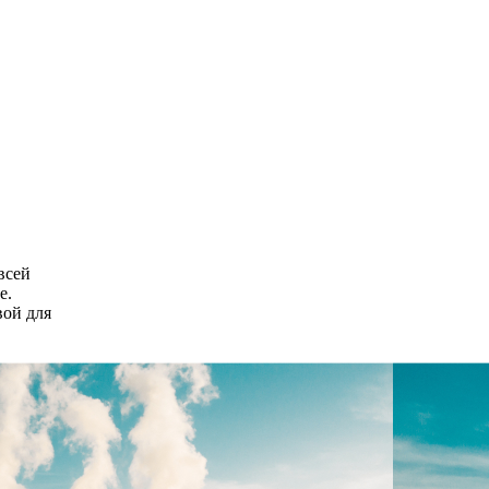
всей
е.
вой для